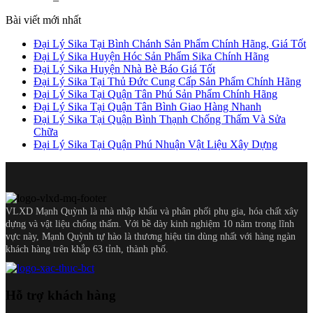
Bài viết mới nhất
Đại Lý Sika Tại Bình Chánh Sản Phẩm Chính Hãng, Giá Tốt
Đại Lý Sika Huyện Hóc Sản Phẩm Sika Chính Hãng
Đại Lý Sika Huyện Nhà Bè Báo Giá Tốt
Đại Lý Sika Tại Thủ Đức Cung Cấp Sản Phẩm Chính Hãng
Đại Lý Sika Tại Quận Tân Phú Sản Phẩm Chính Hãng
Đại Lý Sika Tại Quận Tân Bình Giao Hàng Nhanh
Đại Lý Sika Tại Quận Bình Thạnh Chống Thấm Và Sửa
Chữa
Đại Lý Sika Tại Quận Phú Nhuận Vật Liệu Xây Dựng
VLXD Mạnh Quỳnh là nhà nhập khẩu và phân phối phụ gia, hóa chất xây
dựng và vật liệu chống thấm. Với bề dày kinh nghiệm 10 năm trong lĩnh
vực này, Mạnh Quỳnh tự hào là thương hiệu tin dùng nhất với hàng ngàn
khách hàng trên khắp 63 tỉnh, thành phố.
Hỗ trợ khách hàng