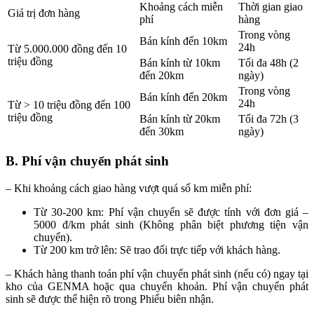
Khoảng cách miễn
Thời gian giao
Giá trị đơn hàng
phí
hàng
Trong vòng
Bán kính đến 10km
24h
Từ 5.000.000 đồng đến 10
triệu đồng
Bán kính từ 10km
Tối đa 48h (2
đến 20km
ngày)
Trong vòng
Bán kính đến 20km
24h
Từ > 10 triệu đồng đến 100
triệu đồng
Bán kính từ 20km
Tối đa 72h (3
đến 30km
ngày)
B. Phí vận chuyển phát sinh
– Khi khoảng cách giao hàng vượt quá số km miễn phí:
Từ 30-200 km: Phí vận chuyển sẽ được tính với đơn giá –
5000 đ/km phát sinh (Không phân biệt phương tiện vận
chuyển).
Từ 200 km trở lên: Sẽ trao đổi trực tiếp với khách hàng.
– Khách hàng thanh toán phí vận chuyển phát sinh (nếu có) ngay tại
kho của GENMA hoặc qua chuyển khoản. Phí vận chuyển phát
sinh sẽ được thể hiện rõ trong Phiếu biên nhận.