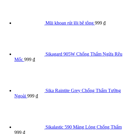
Mũi khoan rút lõi bê tông
999
₫
Sikagard 905W Chống Thấm Ngừa Rêu
Mốc
999
₫
Sika Raintite Grey Chống Thấm Tường
Ngoài
999
₫
Sikalastic 590 Màng Lỏng Chống Thấm
999
₫