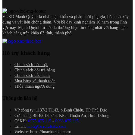
VLXD Mạnh Quỳnh là nhà nhập khẩu và phân phối phụ gia, hóa chất xây
dựng và vật liệu chống thấm. Với bề dày kinh nghiệm 10 năm trong lĩnh
vực này, Mạnh Quỳnh tự hào là thương hiệu tin dùng nhất với hàng ngàn
khách hàng trên khắp 63 tỉnh, thành phố.
Hỗ trợ khách hàng
Chính sách bảo mật
Chính sách đổi trả hàng
Chính sách bảo hành
Mua hàng và thanh toán
Thỏa thuận người dùng
Thông tin liên hệ
VP công ty: 1137/2 TL43, p.Bình Chiểu, TP Thủ Đức
Cửa hàng: 48B/2 DT743, KP2, Thuận An, Bình Dương
CSKH:
0975.055.115
-
0933.055.115
Email:
info@hoachatsika.com
Website: https://hoachatsika.com/