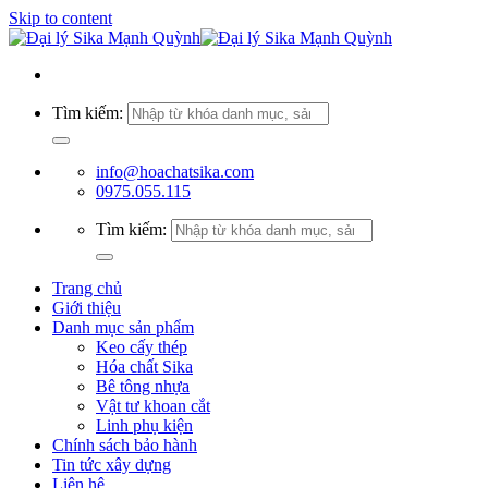
Skip to content
Tìm kiếm:
info@hoachatsika.com
0975.055.115
Tìm kiếm:
Trang chủ
Giới thiệu
Danh mục sản phẩm
Keo cấy thép
Hóa chất Sika
Bê tông nhựa
Vật tư khoan cắt
Linh phụ kiện
Chính sách bảo hành
Tin tức xây dựng
Liên hệ