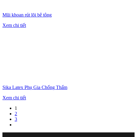
Mũi khoan rút lõi bê tông
Xem chi tiết
Sika Latex Phụ Gia Chống Thấm
Xem chi tiết
1
2
3