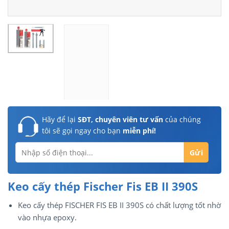
Hãy để lại
SĐT, chuyên viên tư vấn
của chúng
tôi sẽ gọi ngay cho bạn
miễn phí!
Keo cấy thép Fischer Fis EB II 390S
Keo cấy thép FISCHER FIS EB II 390S có chất lượng tốt nhờ
vào nhựa epoxy.