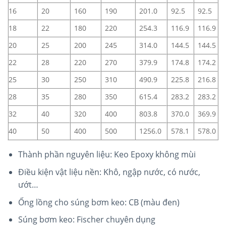
16
20
160
190
201.0
92.5
92.5
18
22
180
220
254.3
116.9
116.9
20
25
200
245
314.0
144.5
144.5
22
28
220
270
379.9
174.8
174.2
25
30
250
310
490.9
225.8
216.8
28
35
280
350
615.4
283.2
283.2
32
40
320
400
803.8
370.0
369.9
40
50
400
500
1256.0
578.1
578.0
Thành phần nguyên liệu: Keo Epoxy không mùi
Điều kiện vật liệu nền: Khô, ngập nước, có nước,
ướt…
Ống lồng cho súng bơm keo: CB (màu đen)
Súng bơm keo: Fischer chuyên dụng