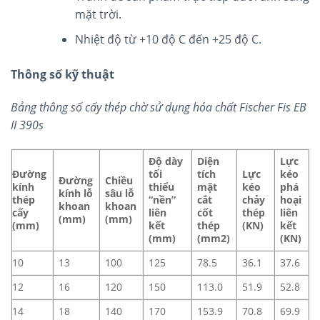
mặt trời.
Nhiệt độ từ +10 độ C đến +25 độ C.
Thông số kỹ thuật
Bảng thông số cấy thép chờ sử dụng hóa chất Fischer Fis EB
II 390s
Độ dày
Diện
Lực
Đường
tối
tích
Lực
kéo
Đường
Chiều
kính
thiểu
mặt
kéo
phá
kính lỗ
sâu lỗ
thép
“nền”
cắt
chảy
hoại
khoan
khoan
cấy
liên
cốt
thép
liên
(mm)
(mm)
(mm)
kết
thép
(KN)
kết
(mm)
(mm2)
(KN)
10
13
100
125
78.5
36.1
37.6
12
16
120
150
113.0
51.9
52.8
14
18
140
170
153.9
70.8
69.9