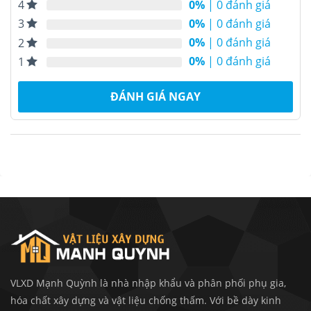
0%
| 0 đánh giá
4
0%
| 0 đánh giá
3
0%
| 0 đánh giá
2
0%
| 0 đánh giá
1
ĐÁNH GIÁ NGAY
VLXD Mạnh Quỳnh là nhà nhập khẩu và phân phối phụ gia,
hóa chất xây dựng và vật liệu chống thấm. Với bề dày kinh