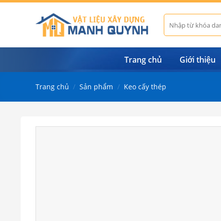
Skip
to
Tìm
kiếm:
content
Trang chủ
Giới thiệu
Trang chủ
/
Sản phẩm
/
Keo cấy thép