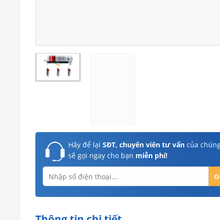
Hãy để lại
SĐT, chuyên viên tư vấn
của chúng
sẽ gọi ngay cho bạn
miễn phí!
Thông tin chi tiết