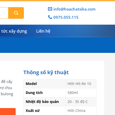
info@hoachatsika.com
0975.055.115
n tức xây dựng
Liên hệ
Thông số kỹ thuật
 để cấy
Model
Hilti Hit-Re 10
rợ chịu
Dung tích
580ml
y bulong
Nhiệt độ bảo quản
20 - 35 độ C
Xuất xứ
Hilti China