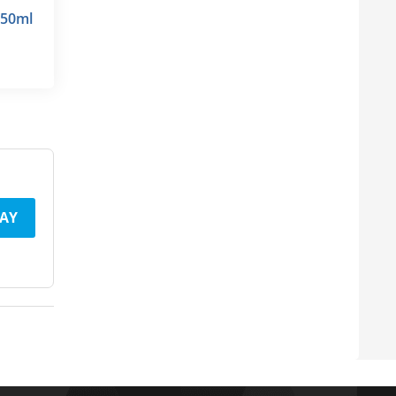
650ml
AY