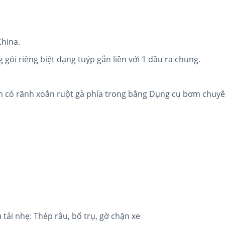
China.
gói riêng biệt dạng tuýp gắn liền với 1 đầu ra chung.
ộn có rãnh xoắn ruột gà phía trong bằng Dụng cụ bơm chuy
tải nhẹ: Thép râu, bổ trụ, gờ chặn xe