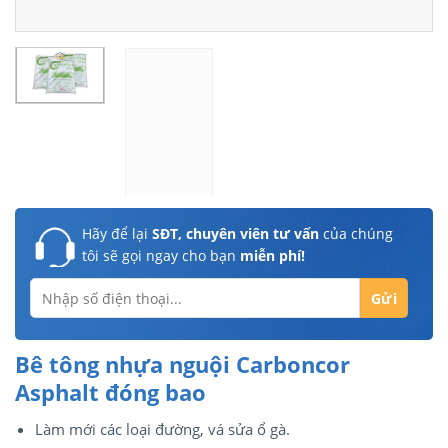
Hãy để lại
SĐT, chuyên viên tư vấn
của chúng
tôi sẽ gọi ngay cho bạn
miễn phí!
Bê tông nhựa nguội Carboncor
Asphalt đóng bao
Làm mới các loại đường, vá sửa ổ gà.