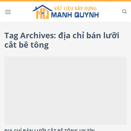
Skip
to
content
Tag Archives:
địa chỉ bán lưỡi
cắt bê tông
ĐỊA CHỈ BÁN LƯỠI CẮT BÊ TÔNG UY TÍN