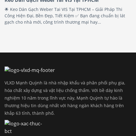
🌟 Keo Dán Gạch Weber Tai VIS Tại TPHCM – Giải Pháp Thi
Công Hiện Đại, Bền Đẹp, Tiết Kiệm ✅ Bạn đang chuẩn bị lát
gạch cho nhà mới, công trình thương mại hay...
VLXD Mạnh Quỳnh là nhà nhập khẩu và phân phối phụ gia,
hóa chất xây dựng và vật liệu chống thấm. Với bề dày kinh
nghiệm 10 năm trong lĩnh vực này, Mạnh Quỳnh tự hào là
thương hiệu tin dùng nhất với hàng ngàn khách hàng trên
khắp 63 tỉnh, thành phố.