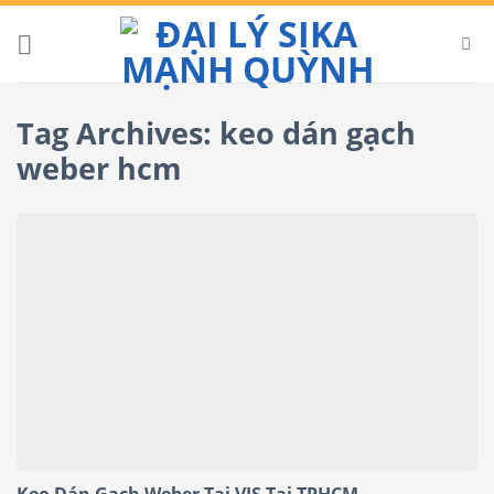
Skip
to
content
Tag Archives:
keo dán gạch
weber hcm
Keo Dán Gạch Weber Tai VIS Tại TPHCM