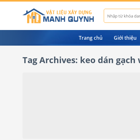
Skip
to
Tìm
kiếm:
content
Trang chủ
Giới thiệu
Tag Archives:
keo dán gạch w