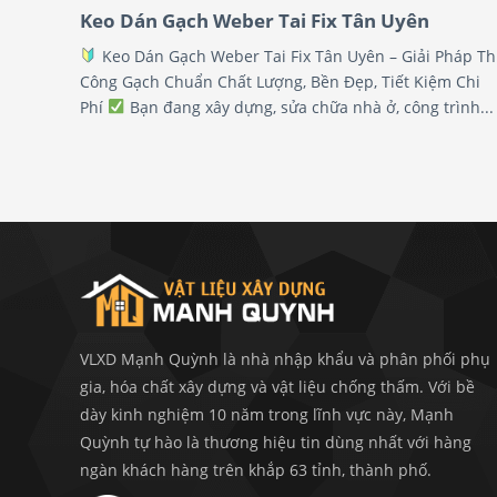
Keo Dán Gạch Weber Tai Fix Tân Uyên
Keo Dán Gạch Weber Tai Fix Tân Uyên – Giải Pháp Th
Công Gạch Chuẩn Chất Lượng, Bền Đẹp, Tiết Kiệm Chi
Phí
Bạn đang xây dựng, sửa chữa nhà ở, công trình...
VLXD Mạnh Quỳnh là nhà nhập khẩu và phân phối phụ
gia, hóa chất xây dựng và vật liệu chống thấm. Với bề
dày kinh nghiệm 10 năm trong lĩnh vực này, Mạnh
Quỳnh tự hào là thương hiệu tin dùng nhất với hàng
ngàn khách hàng trên khắp 63 tỉnh, thành phố.