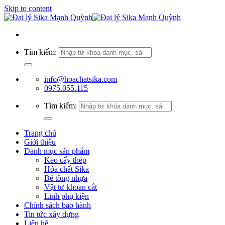
Skip to content
Tìm kiếm:
info@hoachatsika.com
0975.055.115
Tìm kiếm:
Trang chủ
Giới thiệu
Danh mục sản phẩm
Keo cấy thép
Hóa chất Sika
Bê tông nhựa
Vật tư khoan cắt
Linh phụ kiện
Chính sách bảo hành
Tin tức xây dựng
Liên hệ