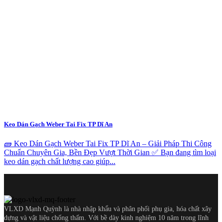
Keo Dán Gạch Weber Tai Fix TP Dĩ An
🧱 Keo Dán Gạch Weber Tai Fix TP Dĩ An – Giải Pháp Thi Công
Chuẩn Chuyên Gia, Bền Đẹp Vượt Thời Gian ✅ Bạn đang tìm loại
keo dán gạch chất lượng cao giúp...
VLXD Mạnh Quỳnh là nhà nhập khẩu và phân phối phụ gia, hóa chất xây
dựng và vật liệu chống thấm. Với bề dày kinh nghiệm 10 năm trong lĩnh