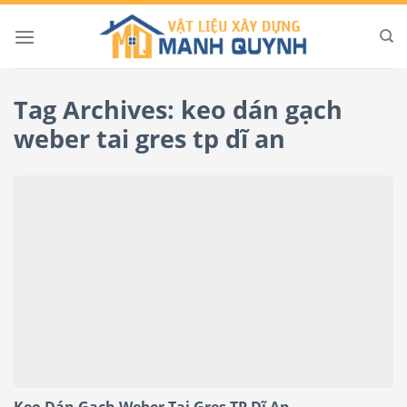
Skip
to
content
Tag Archives:
keo dán gạch
weber tai gres tp dĩ an
Keo Dán Gạch Weber Tai Gres TP Dĩ An