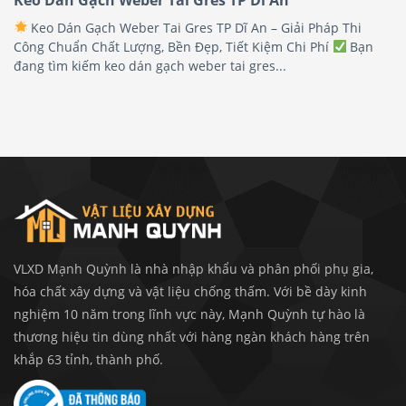
Keo Dán Gạch Weber Tai Gres TP Dĩ An – Giải Pháp Thi
Công Chuẩn Chất Lượng, Bền Đẹp, Tiết Kiệm Chi Phí
Bạn
đang tìm kiếm keo dán gạch weber tai gres...
VLXD Mạnh Quỳnh là nhà nhập khẩu và phân phối phụ gia,
hóa chất xây dựng và vật liệu chống thấm. Với bề dày kinh
nghiệm 10 năm trong lĩnh vực này, Mạnh Quỳnh tự hào là
thương hiệu tin dùng nhất với hàng ngàn khách hàng trên
khắp 63 tỉnh, thành phố.