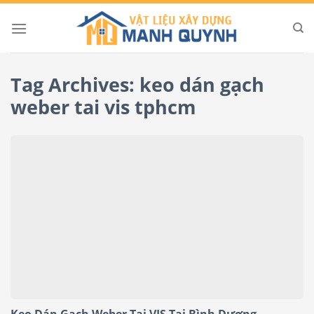
Skip
to
content
Tag Archives:
keo dán gạch
weber tai vis tphcm
Keo Dán Gạch Weber Tai VIS Tại Bình Dương