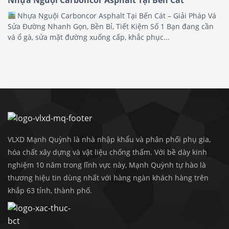
Nhựa Nguội Carboncor Asphalt Tại Bến Cát – Giải Pháp Vá
Sửa Đường Nhanh Gọn, Bền Bỉ, Tiết Kiệm Số 1 Bạn đang cần
vá ổ gà, sửa mặt đường xuống cấp, khắc phục...
VLXD Mạnh Quỳnh là nhà nhập khẩu và phân phối phụ gia,
hóa chất xây dựng và vật liệu chống thấm. Với bề dày kinh
nghiệm 10 năm trong lĩnh vực này, Mạnh Quỳnh tự hào là
thương hiệu tin dùng nhất với hàng ngàn khách hàng trên
khắp 63 tỉnh, thành phố.