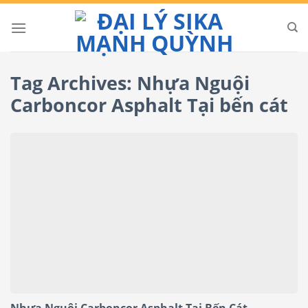
Skip
to
content
Tag Archives:
Nhựa Nguội
Carboncor Asphalt Tại bến cát
Nhựa Nguội Carboncor Asphalt Tại Bến Cát