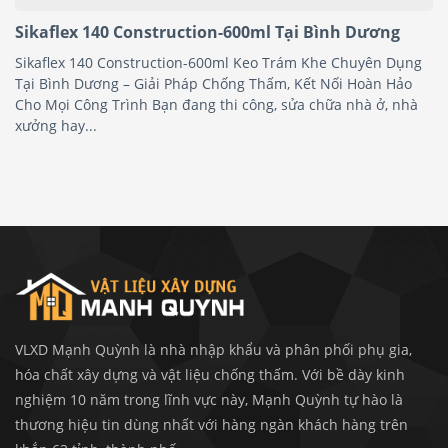
Sikaflex 140 Construction-600ml Tại Bình Dương
Sikaflex 140 Construction-600ml Keo Trám Khe Chuyên Dụng
Tại Bình Dương – Giải Pháp Chống Thấm, Kết Nối Hoàn Hảo
Cho Mọi Công Trình Bạn đang thi công, sửa chữa nhà ở, nhà
xưởng hay...
VLXD Mạnh Quỳnh là nhà nhập khẩu và phân phối phụ gia,
hóa chất xây dựng và vật liệu chống thấm. Với bề dày kinh
nghiệm 10 năm trong lĩnh vực này, Mạnh Quỳnh tự hào là
thương hiệu tin dùng nhất với hàng ngàn khách hàng trên