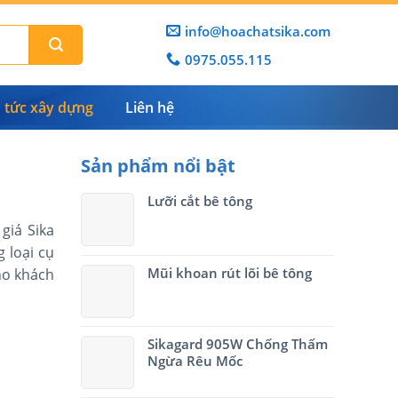
info@hoachatsika.com
0975.055.115
n tức xây dựng
Liên hệ
Sản phẩm nổi bật
Lưỡi cắt bê tông
giá Sika
 loại cụ
Mũi khoan rút lõi bê tông
cho khách
Sikagard 905W Chống Thấm
Ngừa Rêu Mốc