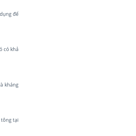
 dụng để
ó có khả
và kháng
tông tại