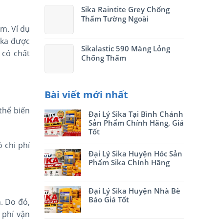
Sika Raintite Grey Chống
Thấm Tường Ngoài
m. Ví dụ
ika được
Sikalastic 590 Màng Lỏng
 có chất
Chống Thấm
Bài viết mới nhất
thể biến
Đại Lý Sika Tại Bình Chánh
Sản Phẩm Chính Hãng, Giá
Tốt
 chi phí
Đại Lý Sika Huyện Hóc Sản
Phẩm Sika Chính Hãng
Đại Lý Sika Huyện Nhà Bè
Báo Giá Tốt
. Do đó,
 phí vận