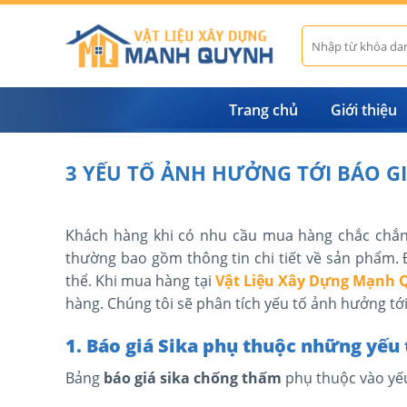
Skip
to
Tìm
kiếm:
content
Trang chủ
Giới thiệu
3 YẾU TỐ ẢNH HƯỞNG TỚI BÁO G
Khách hàng khi có nhu cầu mua hàng chắc chắ
thường bao gồm thông tin chi tiết về sản phẩm. Đ
thể. Khi mua hàng tại
Vật Liệu Xây Dựng Mạnh
hàng. Chúng tôi sẽ phân tích yếu tố ảnh hưởng tới 
1. Báo giá Sika phụ thuộc những yếu 
Bảng
báo giá sika chống thấm
phụ thuộc vào yếu