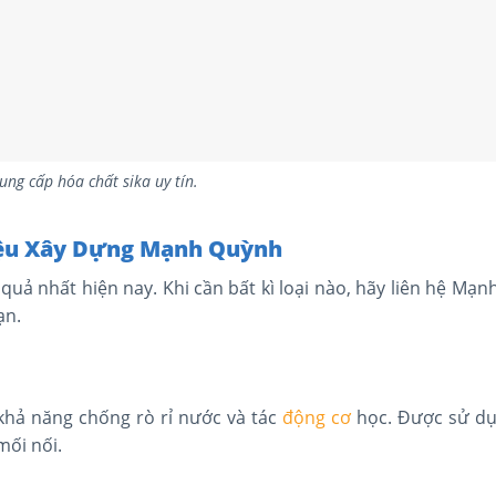
cung cấp hóa chất sika uy tín.
Liệu Xây Dựng Mạnh Quỳnh
 quả nhất hiện nay. Khi cần bất kì loại nào, hãy liên hệ Mạ
ạn.
khả năng chống rò rỉ nước và tác
động cơ
học. Được sử dụ
mối nối.