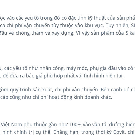
ộc vào các yếu tố trong đó có đặc tính kỹ thuật của sản phẩ
cả chi phí vận chuyển tùy thuộc vào khu vực. Tuy nhiên, S
đầu về chống thấm và xây dựng. Vì vậy sản phẩm của Sika
ụ, các yếu tố như nhân công, máy móc, phụ gia đầu vào có 
ục để đưa ra báo giá phù hợp nhất với tình hình hiện tại.
 gồm quy trình sản xuất, chi phí vận chuyển. Bên cạnh đó có
ng cáo cũng như chi phí hoạt động kinh doanh khác.
ề Việt Nam phụ thuộc gần như 100% vào vận tải đường biển
hình chính trị cụ thể. Chẳng hạn, trong thời kỳ Covit, chi