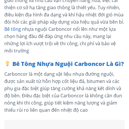
giao thông và nhu cầu vận chuyển hàng hóa, việc cải
thiện cơ sở hạ tầng giao thông là thiết yếu. Tuy nhiên,
điều kiện địa hình đa dạng và khí hậu nhiệt đới gió mùa
đòi hỏi các giải pháp xây dựng vừa hiệu quả vừa bền bỉ.
Bê tông
nhựa nguội Carboncor nổi lên như một lựa
chọn hàng đầu để đáp ứng nhu cầu này, mang lại
những lợi ích vượt trội về thi công, chi phí và bảo vệ
môi trường​
Bê Tông Nhựa Nguội Carboncor Là Gì?
Carboncor là một dạng vật liệu nhựa đường nguội,
được sản xuất từ hỗn hợp cốt liệu đá, bitumen và các
phụ gia đặc biệt giúp tăng cường khả năng kết dính và
độ bền. Điều đặc biệt của Carboncor là không cần đun
nóng khi thi công, giúp tiết kiệm năng lượng và giảm
thiểu rủi ro liên quan đến nhiệt độ cao​