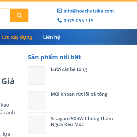
info@hoachatsika.com
0975.055.115
n tức xây dựng
Liên hệ
Sản phẩm nổi bật
Lưỡi cắt bê tông
 Giá
Mũi khoan rút lõi bê tông
 keo
iá cạnh
Sikagard 905W Chống Thấm
Ngừa Rêu Mốc
, lựa