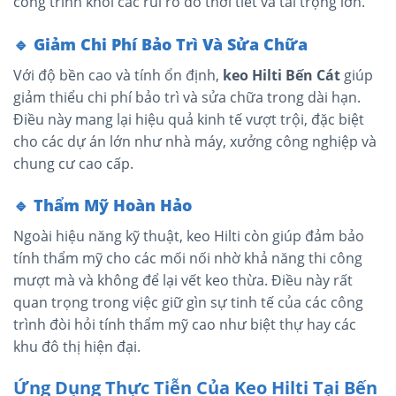
công trình khỏi các rủi ro do thời tiết và tải trọng lớn.
🔹
Giảm Chi Phí Bảo Trì Và Sửa Chữa
Với độ bền cao và tính ổn định,
keo Hilti Bến Cát
giúp
giảm thiểu chi phí bảo trì và sửa chữa trong dài hạn.
Điều này mang lại hiệu quả kinh tế vượt trội, đặc biệt
cho các dự án lớn như nhà máy, xưởng công nghiệp và
chung cư cao cấp.
🔹
Thẩm Mỹ Hoàn Hảo
Ngoài hiệu năng kỹ thuật, keo Hilti còn giúp đảm bảo
tính thẩm mỹ cho các mối nối nhờ khả năng thi công
mượt mà và không để lại vết keo thừa. Điều này rất
quan trọng trong việc giữ gìn sự tinh tế của các công
trình đòi hỏi tính thẩm mỹ cao như biệt thự hay các
khu đô thị hiện đại.
Ứng Dụng Thực Tiễn Của Keo Hilti Tại Bến