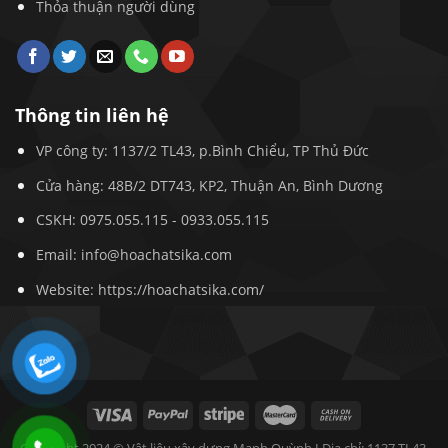
Thỏa thuận người dùng
Thông tin liên hệ
VP công ty: 1137/2 TL43, p.Bình Chiểu, TP Thủ Đức
Cửa hàng: 48B/2 DT743, KP2, Thuận An, Bình Dương
CSKH:
0975.055.115
-
0933.055.115
Email:
info@hoachatsika.com
Website: https://hoachatsika.com/
Copyright 2024 © Vật liệu xây dựng Mạnh Quỳnh I Địa chỉ: 1137 TL43,