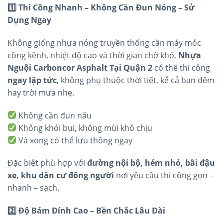
1️
Thi Công Nhanh – Không Cần Đun Nóng – Sử
Dụng Ngay
Không giống nhựa nóng truyền thống cần máy móc
cồng kềnh, nhiệt độ cao và thời gian chờ khô,
Nhựa
Nguội Carboncor Asphalt Tại Quận 2
có thể thi công
ngay lập tức
, không phụ thuộc thời tiết, kể cả ban đêm
hay trời mưa nhẹ.
Không cần đun nấu
Không khói bụi, không mùi khó chịu
Vá xong có thể lưu thông ngay
Đặc biệt phù hợp với
đường nội bộ, hẻm nhỏ, bãi đậu
xe, khu dân cư đông người
nơi yêu cầu thi công gọn –
nhanh – sạch.
2️
Độ Bám Dính Cao – Bền Chắc Lâu Dài