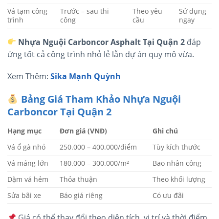
Vá tạm công
Trước – sau thi
Theo yêu
Sử dụng
trình
công
cầu
ngay
Nhựa Nguội Carboncor Asphalt Tại Quận 2
đáp
ứng tốt cả công trình nhỏ lẻ lẫn dự án quy mô vừa.
Xem Thêm:
Sika Mạnh Quỳnh
Bảng Giá Tham Khảo Nhựa Nguội
Carboncor Tại Quận 2
Hạng mục
Đơn giá (VNĐ)
Ghi chú
Vá ổ gà nhỏ
250.000 – 400.000/điểm
Tùy kích thước
Vá mảng lớn
180.000 – 300.000/m²
Bao nhân công
Dặm vá hẻm
Thỏa thuận
Theo khối lượng
Sửa bãi xe
Báo giá riêng
Có ưu đãi
Giá có thể thay đổi theo diện tích, vị trí và thời điểm,