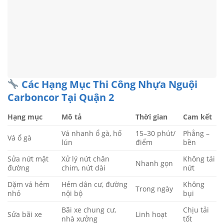
Các Hạng Mục Thi Công Nhựa Nguội
Carboncor Tại Quận 2
Hạng mục
Mô tả
Thời gian
Cam kết
Vá nhanh ổ gà, hố
15–30 phút/
Phẳng –
Vá ổ gà
lún
điểm
bền
Sửa nứt mặt
Xử lý nứt chân
Không tái
Nhanh gọn
đường
chim, nứt dài
nứt
Dặm vá hẻm
Hẻm dân cư, đường
Không
Trong ngày
nhỏ
nội bộ
bụi
Bãi xe chung cư,
Chịu tải
Sửa bãi xe
Linh hoạt
nhà xưởng
tốt