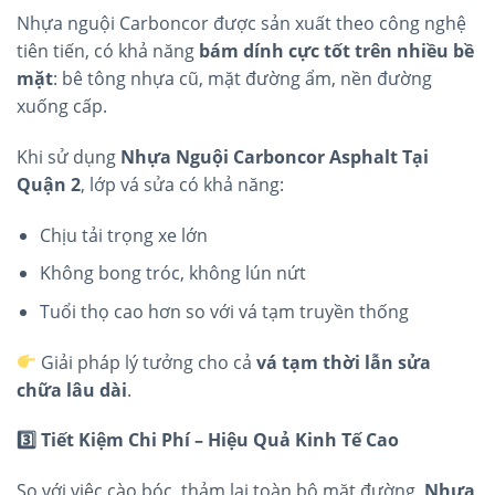
Nhựa nguội Carboncor được sản xuất theo công nghệ
tiên tiến, có khả năng
bám dính cực tốt trên nhiều bề
mặt
: bê tông nhựa cũ, mặt đường ẩm, nền đường
xuống cấp.
Khi sử dụng
Nhựa Nguội Carboncor Asphalt Tại
Quận 2
, lớp vá sửa có khả năng:
Chịu tải trọng xe lớn
Không bong tróc, không lún nứt
Tuổi thọ cao hơn so với vá tạm truyền thống
Giải pháp lý tưởng cho cả
vá tạm thời lẫn sửa
chữa lâu dài
.
3️
Tiết Kiệm Chi Phí – Hiệu Quả Kinh Tế Cao
So với việc cào bóc, thảm lại toàn bộ mặt đường,
Nhựa