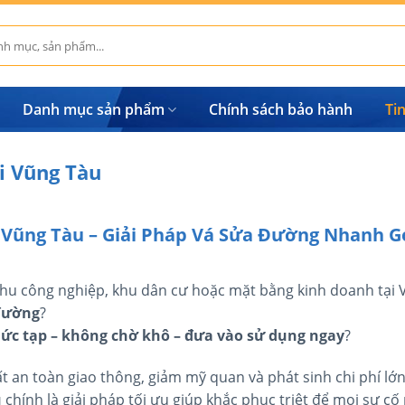
Danh mục sản phẩm
Chính sách bảo hành
Ti
i Vũng Tàu
 Vũng Tàu – Giải Pháp Vá Sửa Đường Nhanh G
 khu công nghiệp, khu dân cư hoặc mặt bằng kinh doanh tại
 đường
?
c tạp – không chờ khô – đưa vào sử dụng ngay
?
ất an toàn giao thông, giảm mỹ quan và phát sinh chi phí lớn
u
chính là giải pháp tối ưu giúp khắc phục triệt để mọi sự cố