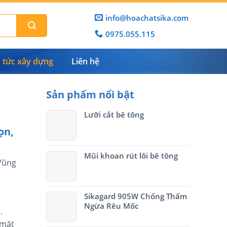
info@hoachatsika.com
0975.055.115
n tức xây dựng
Liên hệ
Sản phẩm nổi bật
Lưỡi cắt bê tông
ọn,
Mũi khoan rút lõi bê tông
 Vũng
Sikagard 905W Chống Thấm
Ngừa Rêu Mốc
.
 mặt