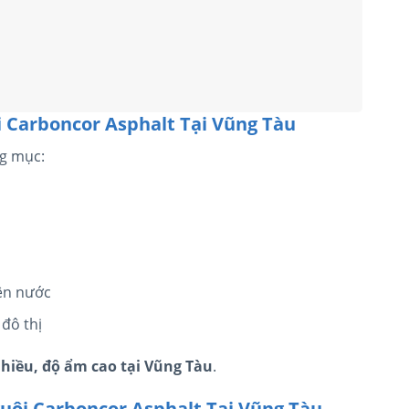
Carboncor Asphalt Tại Vũng Tàu
g mục:
ện nước
đô thị
nhiều, độ ẩm cao tại Vũng Tàu
.
ội Carboncor Asphalt Tại Vũng Tàu