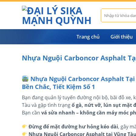
Skip
to
Tìm
kiếm:
content
Trang chủ
Giới thiệu
Nhựa Nguội Carboncor Asphalt Tạ
Nhựa Nguội Carboncor Asphalt Tại
Bền Chắc, Tiết Kiệm Số 1
Bạn đang quản lý tuyến đường nội bộ, bãi đỗ xe,
Tàu và gặp tình trạng
ổ gà, nứt vỡ, lún sụt mặt
Bạn cần
vá sửa nhanh – không cần máy móc phứ
Đừng để mặt đường hư hỏng kéo dài
, gây m
Nhựa Nguội Carboncor Asphalt tại Vũng Tà