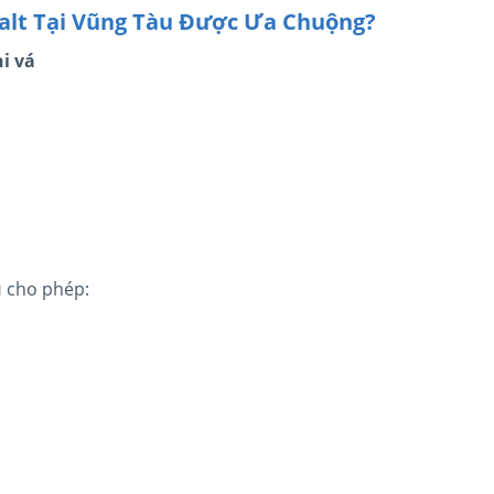
alt Tại Vũng Tàu Được Ưa Chuộng?
i vá
u
cho phép: