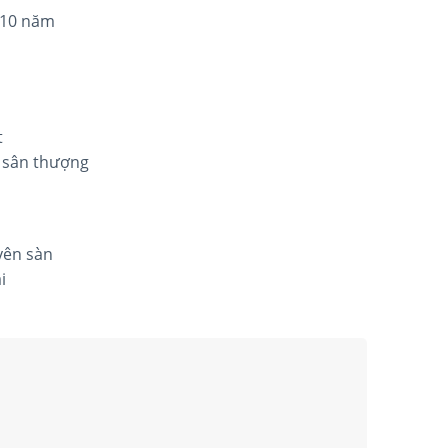
 10 năm
t
, sân thượng
yên sàn
i