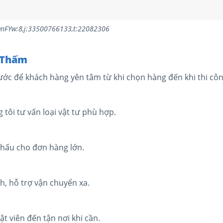
nFYw:8,j:33500766133,t:22082306
 Thấm
ước để khách hàng yên tâm từ khi chọn hàng đến khi thi côn
 tôi tư vấn loại vật tư phù hợp.
khấu cho đơn hàng lớn.
h, hỗ trợ vận chuyển xa.
t viên đến tận nơi khi cần.