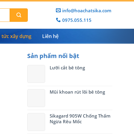
info@hoachatsika.com
0975.055.115
n tức xây dựng
Liên hệ
Sản phẩm nổi bật
Lưỡi cắt bê tông
Mũi khoan rút lõi bê tông
Sikagard 905W Chống Thấm
Ngừa Rêu Mốc