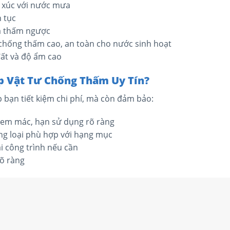
p xúc với nước mưa
n tục
và thấm ngược
 chống thấm cao, an toàn cho nước sinh hoạt
 đất và độ ẩm cao
p Vật Tư Chống Thấm Uy Tín?
 bạn tiết kiệm chi phí, mà còn đảm bảo:
tem mác, hạn sử dụng rõ ràng
g loại phù hợp với hạng mục
ại công trình nếu cần
rõ ràng