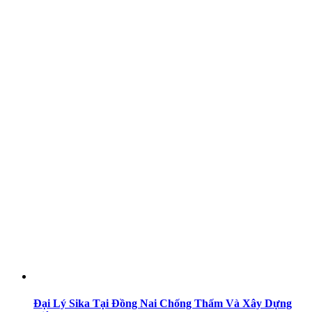
Đại Lý Sika Tại Đồng Nai Chống Thấm Và Xây Dựng