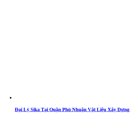
Đại Lý Sika Tại Quận Phú Nhuận Vật Liệu Xây Dựng