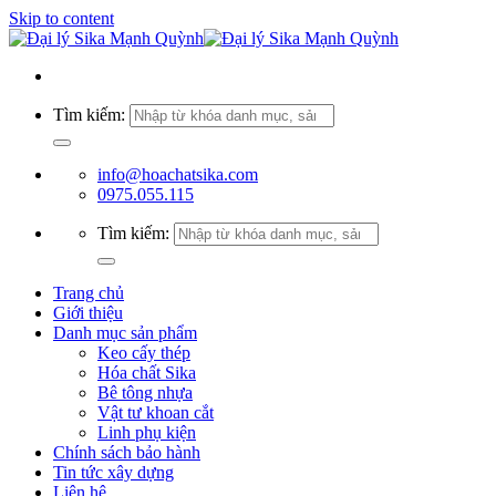
Skip to content
Tìm kiếm:
info@hoachatsika.com
0975.055.115
Tìm kiếm:
Trang chủ
Giới thiệu
Danh mục sản phẩm
Keo cấy thép
Hóa chất Sika
Bê tông nhựa
Vật tư khoan cắt
Linh phụ kiện
Chính sách bảo hành
Tin tức xây dựng
Liên hệ