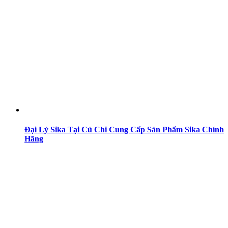
Đại Lý Sika Tại Củ Chi Cung Cấp Sản Phẩm Sika Chính
Hãng