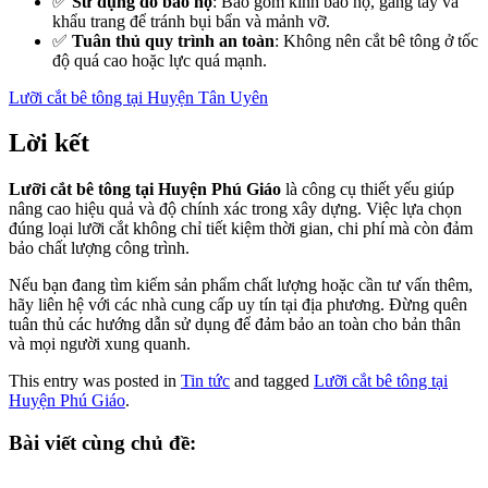
✅
Sử dụng đồ bảo hộ
: Bao gồm kính bảo hộ, găng tay và
khẩu trang để tránh bụi bẩn và mảnh vỡ.
✅
Tuân thủ quy trình an toàn
: Không nên cắt bê tông ở tốc
độ quá cao hoặc lực quá mạnh.
Lưỡi cắt bê tông tại Huyện Tân Uyên
Lời kết
Lưỡi cắt bê tông tại Huyện Phú Giáo
là công cụ thiết yếu giúp
nâng cao hiệu quả và độ chính xác trong xây dựng. Việc lựa chọn
đúng loại lưỡi cắt không chỉ tiết kiệm thời gian, chi phí mà còn đảm
bảo chất lượng công trình.
Nếu bạn đang tìm kiếm sản phẩm chất lượng hoặc cần tư vấn thêm,
hãy liên hệ với các nhà cung cấp uy tín tại địa phương. Đừng quên
tuân thủ các hướng dẫn sử dụng để đảm bảo an toàn cho bản thân
và mọi người xung quanh.
This entry was posted in
Tin tức
and tagged
Lưỡi cắt bê tông tại
Huyện Phú Giáo
.
Bài viết cùng chủ đề: