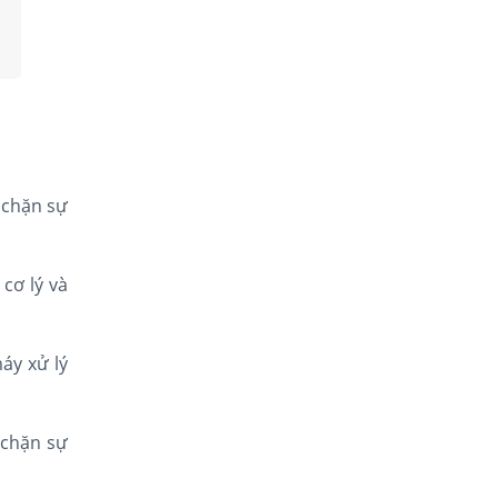
 chặn sự
cơ lý và
áy xử lý
 chặn sự