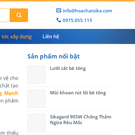
info@hoachatsika.com
0975.055.115
n tức xây dựng
Liên hệ
Sản phẩm nổi bật
Lưỡi cắt bê tông
o vệ cho
chất tạo
Mũi khoan rút lõi bê tông
ng Mạnh
sản phẩm
Sikagard 905W Chống Thấm
Ngừa Rêu Mốc
ảm thiểu