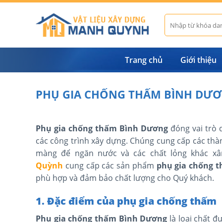
Skip
to
Tìm
kiếm:
content
Trang chủ
Giới thiệu
PHỤ GIA CHỐNG THẤM BÌNH DƯ
Phụ gia chống thấm Bình Dương
đóng vai trò 
các công trình xây dựng. Chúng cung cấp các thà
màng để ngăn nước và các chất lỏng khác xâ
Quỳnh
cung cấp các sản phẩm
phụ gia chống 
phù hợp và đảm bảo chất lượng cho Quý khách.
1. Đặc điểm của phụ gia chống thấm
Phụ gia chống thấm Bình Dương
là loại chất 