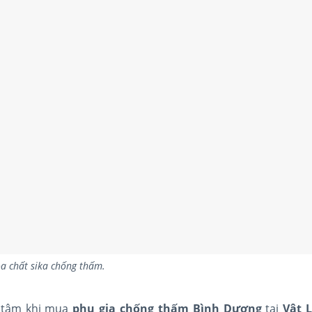
a chất sika chống thấm.
n tâm khi mua
phụ gia chống thấm
Bình Dương
tại
Vật 