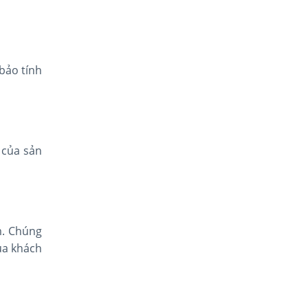
bảo tính
 của sản
m. Chúng
ủa khách